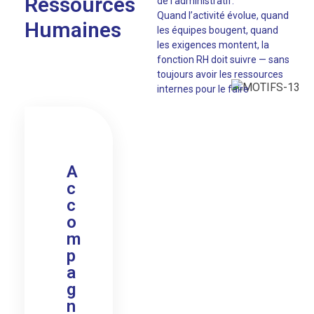
Ressources
de l’administratif.
Quand l’activité évolue, quand
Humaines
les équipes bougent, quand
les exigences montent, la
fonction RH doit suivre — sans
toujours avoir les ressources
internes pour le faire
A
c
c
o
m
p
a
g
n